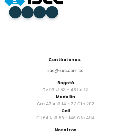
Contáctanos:
sac@isec.com.co
Bogotá
Tv 93 # 53 - 48 Int 12
Medellín
Cra 43 A # 14 - 27 Ofc 202
Cali
Cll 64 N # 5B - 146 Ofc 411A
Nosotros