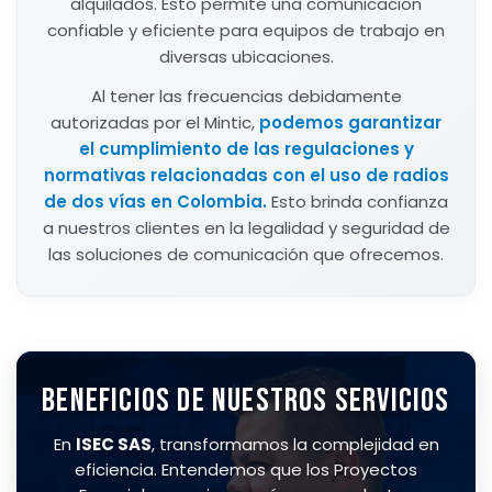
alquilados. Esto permite una comunicación
confiable y eficiente para equipos de trabajo en
diversas ubicaciones.
Al tener las frecuencias debidamente
autorizadas por el Mintic,
podemos garantizar
el cumplimiento de las regulaciones y
normativas relacionadas con el uso de radios
de dos vías en Colombia.
Esto brinda confianza
a nuestros clientes en la legalidad y seguridad de
las soluciones de comunicación que ofrecemos.
BENEFICIOS DE NUESTROS SERVICIOS
En
ISEC SAS
, transformamos la complejidad en
eficiencia. Entendemos que los Proyectos