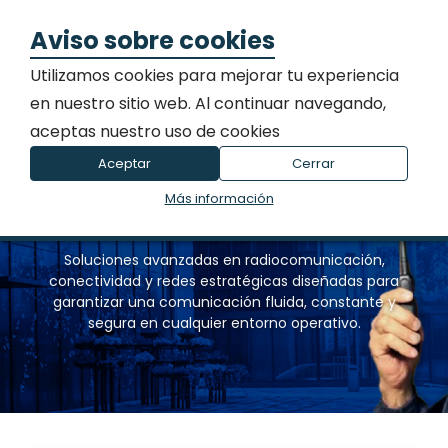
0
Mi 
Aviso sobre cookies
Utilizamos cookies para mejorar tu experiencia
en nuestro sitio web. Al continuar navegando,
aceptas nuestro uso de cookies
Aceptar
Cerrar
SERVICIOS DE
Más información
TELECOMUNICACIONES
Soluciones avanzadas en radiocomunicación,
conectividad y redes estratégicas diseñadas para
garantizar una comunicación fluida, constante y
segura en cualquier entorno operativo.