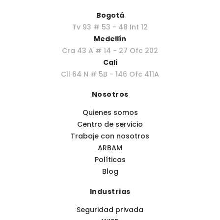
Bogotá
Tv 93 # 53 - 48 Int 12
Medellín
Cra 43 A # 14 - 27 Ofc 202
Cali
Cll 64 N # 5B - 146 Ofc 411A
Nosotros
Quienes somos
Centro de servicio
Trabaje con nosotros
ARBAM
Políticas
Blog
Industrias
Seguridad privada